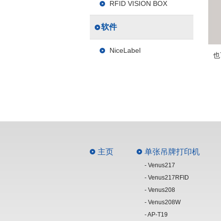
RFID VISION BOX
软件
NiceLabel
也
主页
单张吊牌打印机
- Venus217
- Venus217RFID
- Venus208
- Venus208W
- AP-T19