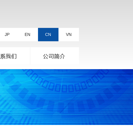
JP
EN
CN
VN