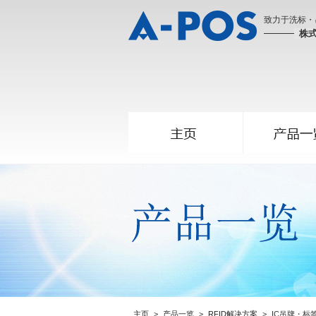
致力于洗标・
株式
主页
产品一览
RFID解决方案
IC吊牌・标